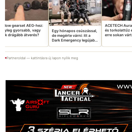
G-hez:
ACETECH AuraMist: Füst
Újr
vagy
és torkolattűz egyben –
vize
Egy hónapos csúszással,
rés?
erre sokan vártatok
enny
de megérte várni: itt a
Dark Emergency legújabb
Aftermovie-ja
Partneroldal — kattintásra új lapon nyílik meg