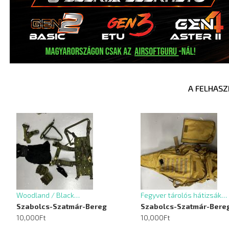
A FELHASZ
Woodland / Black…
Fegyver tárolós hátizsák…
Szabolcs-Szatmár-Bereg
Szabolcs-Szatmár-Bere
10,000Ft
10,000Ft