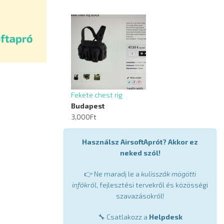
Fekete chest rig
Budapest
3,000Ft
Használsz AirsoftAprót? Akkor ez
neked szól!
👉 Ne maradj le a
kulisszák mögötti
infókról
, fejlesztési tervekről és közösségi
szavazásokról!
🔧 Csatlakozz a
Helpdesk