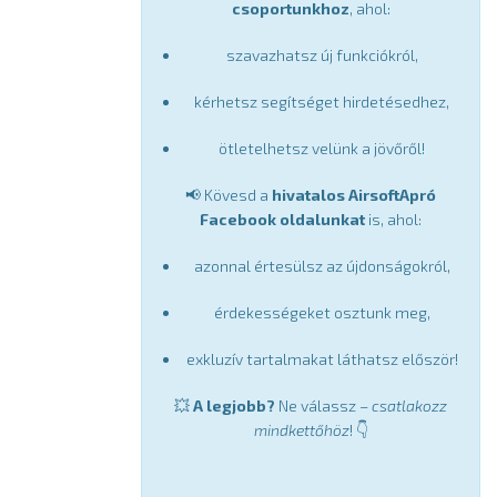
csoportunkhoz
, ahol:
szavazhatsz új funkciókról,
kérhetsz segítséget hirdetésedhez,
ötletelhetsz velünk a jövőről!
📢 Kövesd a
hivatalos AirsoftApró
Facebook oldalunkat
is, ahol:
azonnal értesülsz az újdonságokról,
érdekességeket osztunk meg,
exkluzív tartalmakat láthatsz először!
💥
A legjobb?
Ne válassz –
csatlakozz
mindkettőhöz
! 👇