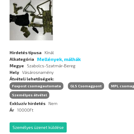
Hirdetés
képei
Hirdetés típusa
Kínál
Mellények, málhák
Alkategória
Megye
Szabolcs-Szatmár-Bereg
Hely
Vásárosnamény
Átvételi lehetőségek
Foxpost csomagautomata
GLS Csomagpont
MPL csoma
Személyes átvétel
Exkluzív hirdetés
Nem
Ár
10000Ft
Személyes üzenet küldése