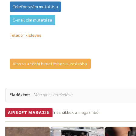
Telefonszám mutatása
E-mail cím mutatása
Feladó : kisleves
Vissza a többi hirdetéshez a listázóba.
Eladóként:
Még nincs értékelése
friss cikkek a magazinból
AIRSOFT MAGAZIN