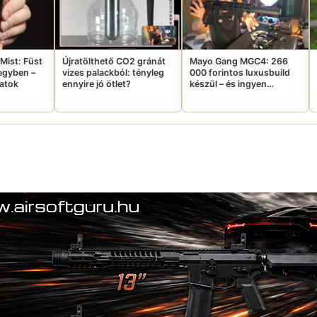
atölthető CO2 gránát
Mayo Gang MGC4: 266
Ghillie-suit, hőka
s palackból: tényleg
000 forintos luxusbuild
egy troll, aki nem jö
ire jó ötlet?
készül – és ingyen
saját bulijára
elviheted