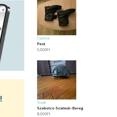
Csizma
Pest
5,000Ft
Sisak
Szabolcs-Szatmár-Bereg
8,000Ft