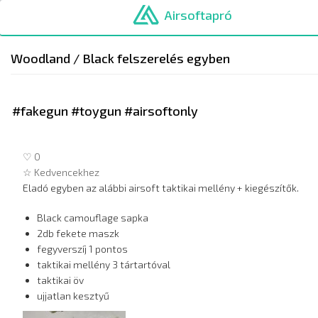
Ugrás
Airsoftapró
a
tartalomra
Woodland / Black felszerelés egyben
#fakegun #toygun #airsoftonly
♡ 0
☆ Kedvencekhez
Eladó egyben az alábbi airsoft taktikai mellény + kiegészítők.
Black camouflage sapka
2db fekete maszk
fegyverszíj 1 pontos
taktikai mellény 3 tártartóval
taktikai öv
ujjatlan kesztyű