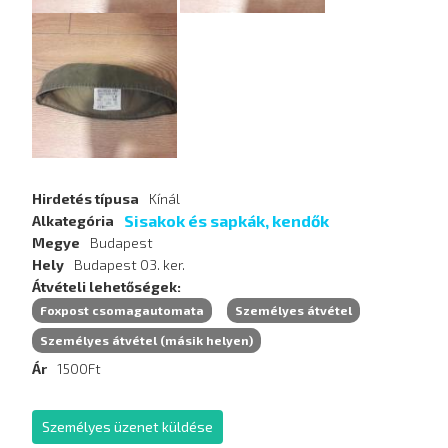
Hirdetés típusa
Kínál
Sisakok és sapkák, kendők
Alkategória
Megye
Budapest
Hely
Budapest 03. ker.
Átvételi lehetőségek
Foxpost csomagautomata
Személyes átvétel
Személyes átvétel (másik helyen)
Ár
1500Ft
Személyes üzenet küldése