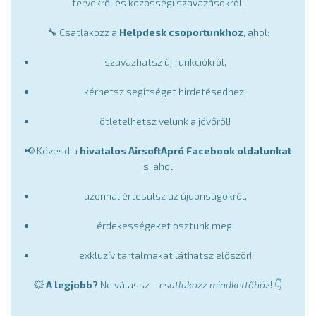
tervekről és közösségi szavazásokról!
🔧 Csatlakozz a
Helpdesk csoportunkhoz
, ahol:
szavazhatsz új funkciókról,
kérhetsz segítséget hirdetésedhez,
ötletelhetsz velünk a jövőről!
📢 Kövesd a
hivatalos AirsoftApró Facebook oldalunkat
is, ahol:
azonnal értesülsz az újdonságokról,
érdekességeket osztunk meg,
exkluzív tartalmakat láthatsz először!
💥
A legjobb?
Ne válassz –
csatlakozz mindkettőhöz
! 👇