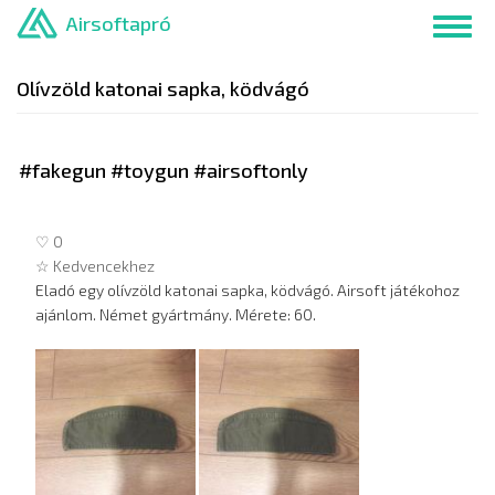
Ugrás
Airsoftapró
Toggl
a
navig
tartalomra
Olívzöld katonai sapka, ködvágó
#fakegun #toygun #airsoftonly
♡ 0
☆ Kedvencekhez
Eladó egy olívzöld katonai sapka, ködvágó. Airsoft játékohoz
ajánlom. Német gyártmány. Mérete: 60.
Hirdetés
képei