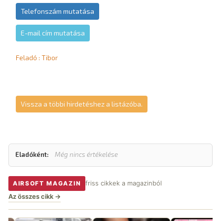
Telefonszám mutatása
E-mail cím mutatása
Feladó : Tibor
Vissza a többi hirdetéshez a listázóba.
Eladóként:
Még nincs értékelése
friss cikkek a magazinból
AIRSOFT MAGAZIN
Az összes cikk →