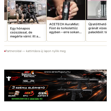
Mayo 
266 0
luxusb
ingyen
ACETECH AuraMist:
Újratölthető CO2
Füst és torkolattűz
gránát vizes
pos
egyben – erre sokan
palackból: tényleg
, de
vártatok
ennyire jó ötlet?
ni: itt a
gency
ftermovie-
Partneroldal — kattintásra új lapon nyílik meg