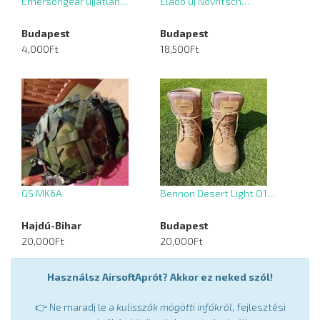
Emersongear ujjatlan…
Eladó új Novritsch…
Budapest
Budapest
4,000Ft
18,500Ft
GS MK6A
Bennon Desert Light O1…
Hajdú-Bihar
Budapest
20,000Ft
20,000Ft
Használsz AirsoftAprót? Akkor ez neked szól!
👉 Ne maradj le a
kulisszák mögötti infókról
, fejlesztési