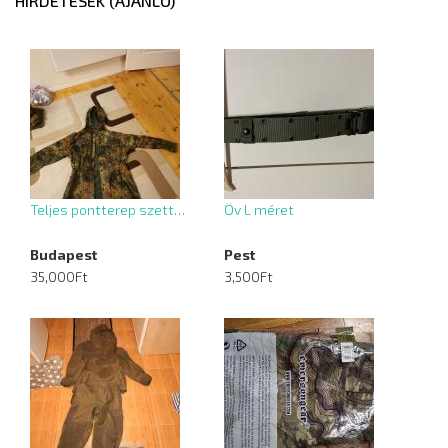
HIRDETÉSEK (AJÁNLÓ)
Teljes pontterep szett…
Öv L méret
Budapest
Pest
35,000Ft
3,500Ft