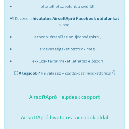
ötletelhetsz velünk a jövőről!
📢 Kövesd a
hivatalos AirsoftApró Facebook oldalunkat
is, ahol:
azonnal értesülsz az újdonságokról,
érdekességeket osztunk meg,
exkluzív tartalmakat láthatsz először!
💥
A legjobb?
Ne válassz –
csatlakozz mindkettőhöz
! 👇
AirsoftApró Helpdesk csoport
AirsoftApró hivatalos facebook oldal