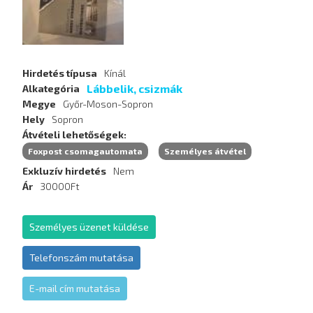
Hirdetés típusa
Kínál
Lábbelik, csizmák
Alkategória
Megye
Győr-Moson-Sopron
Hely
Sopron
Átvételi lehetőségek
Foxpost csomagautomata
Személyes átvétel
Exkluzív hirdetés
Nem
Ár
30000Ft
Személyes üzenet küldése
Telefonszám mutatása
E-mail cím mutatása