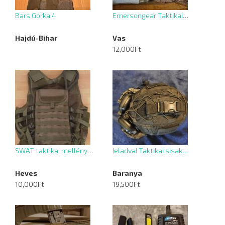
Bars Gorka 4
Emersongear Taktikai…
Hajdú-Bihar
Vas
12,000Ft
SWAT taktikai mellény…
!eladva! Taktikai sisak…
Heves
Baranya
10,000Ft
19,500Ft