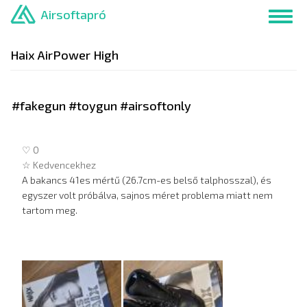
Ugrás
Airsoftapró
Toggl
a
navig
tartalomra
Haix AirPower High
#fakegun #toygun #airsoftonly
♡ 0
☆ Kedvencekhez
A bakancs 41es mértű (26.7cm-es belső talphosszal), és
egyszer volt próbálva, sajnos méret problema miatt nem
tartom meg.
Hirdetés
képei