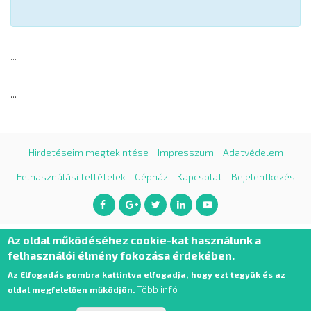
...
...
Hirdetéseim megtekintése
Impresszum
Adatvédelem
Felhasználási feltételek
Gépház
Kapcsolat
Bejelentkezés
Az oldal működéséhez cookie-kat használunk a
felhasználói élmény fokozása érdekében.
Az Elfogadás gombra kattintva elfogadja, hogy ezt tegyük és az
Több infó
oldal megfelelően működjön.
Airsoftapro 2026. Minden jog fenntartva.