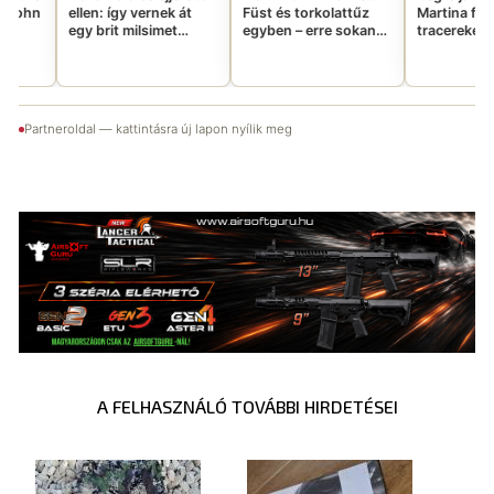
n: így vernek át
Füst és torkolattűz
Martina füst-
brit milsimet
egyben – erre sokan
tracereken – megvan
pkrafttal
vártatok
az ígért csavaros
megoldás?
Partneroldal — kattintásra új lapon nyílik meg
A FELHASZNÁLÓ TOVÁBBI HIRDETÉSEI