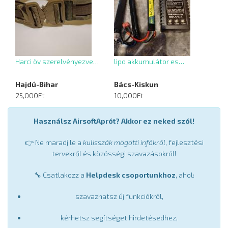
Harci öv szerelvényezve…
lipo akkumulátor es…
Hajdú-Bihar
Bács-Kiskun
25,000Ft
10,000Ft
Használsz AirsoftAprót? Akkor ez neked szól!
👉 Ne maradj le a
kulisszák mögötti infókról
, fejlesztési
tervekről és közösségi szavazásokról!
🔧 Csatlakozz a
Helpdesk csoportunkhoz
, ahol:
szavazhatsz új funkciókról,
kérhetsz segítséget hirdetésedhez,