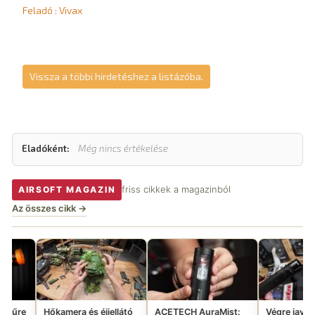
Feladó : Vivax
Vissza a többi hirdetéshez a listázóba.
Eladóként:
Még nincs értékelése
friss cikkek a magazinból
AIRSOFT MAGAZIN
Az összes cikk →
mera és éjjellátó
ACETECH AuraMist:
Végre javítottak a